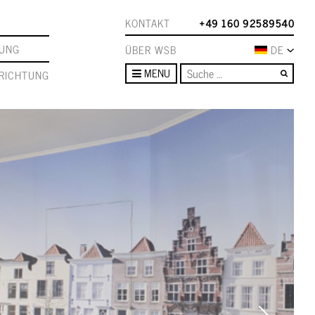
KONTAKT
+49 160 92589540
TUNG
ÜBER WSB
DE
Such
MENU
RICHTUNG