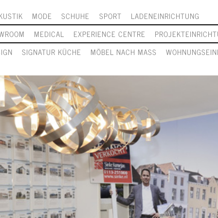
KUSTIK
MODE
SCHUHE
SPORT
LADENEINRICHTUNG
WROOM
MEDICAL
EXPERIENCE CENTRE
PROJEKTEINRICH
SIGN
SIGNATUR KÜCHE
MÖBEL NACH MASS
WOHNUNGSEIN