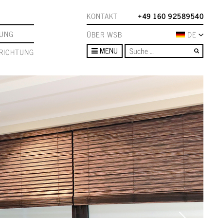
KONTAKT
+49 160 92589540
TUNG
ÜBER WSB
DE
Such
MENU
RICHTUNG