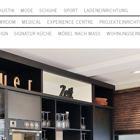
KUSTIK
MODE
SCHUHE
SPORT
LADENEINRICHTUNG
WROOM
MEDICAL
EXPERIENCE CENTRE
PROJEKTEINRICH
SIGN
SIGNATUR KÜCHE
MÖBEL NACH MASS
WOHNUNGSEIN