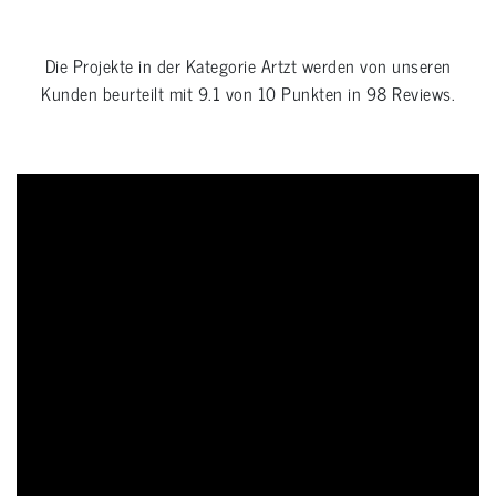
Die Projekte in der Kategorie
Artzt
werden von unseren
Kunden beurteilt mit
9.1
von
10
Punkten in
98
Reviews.