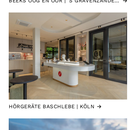
BEEKS OOG EN OOR | ‘S GRAVENZANDE (NL)
HÖRGERÄTE BASCHLEBE | KÖLN