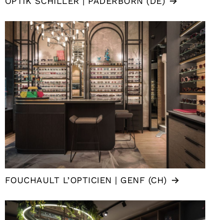
OPTIK SCHILLER | PADERBORN (DE)
FOUCHAULT L’OPTICIEN | GENF (CH)